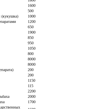
1800
1600
500
 (кукушка)
1000
епаратами
1200
650
1900
850
950
1050
800
8000
8000
епарата)
200
200
1150
115
2200
льбаха
2000
аха
1700
карственных