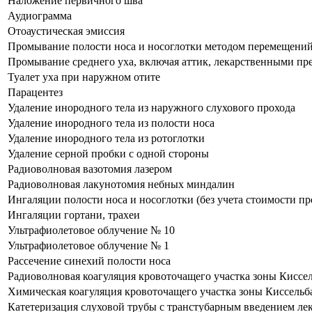
Наложение первичного шва
Аудиограмма
Отоаустическая эмиссия
Промывание полости носа и носоглотки методом перемещений
Промывание среднего уха, включая аттик, лекарственными пр
Туалет уха при наружном отите
Парацентез
Удаление инородного тела из наружного слухового прохода
Удаление инородного тела из полости носа
Удаление инородного тела из ротоглотки
Удаление серной пробки с одной стороны
Радиоволновая вазотомия лазером
Радиоволновая лакунотомия небных миндалин
Ингаляции полости носа и носоглотки (без учета стоимости пр
Ингаляции гортани, трахеи
Ультрафиолетовое облучение № 10
Ультрафиолетовое облучение № 1
Рассечение синехий полости носа
Радиоволновая коагуляция кровоточащего участка зоны Киссе
Химическая коагуляция кровоточащего участка зоны Киссельб
Катетеризация слуховой трубы с транстубарным введением ле