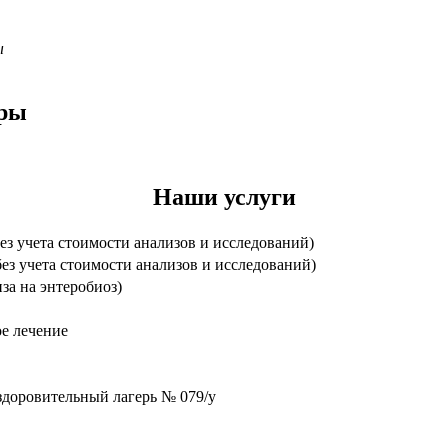
ы
тры
Наши услуги
ез учета стоимости анализов и исследований)
ез учета стоимости анализов и исследований)
иза на энтеробиоз)
ое лечение
здоровительный лагерь № 079/у