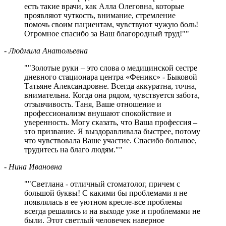
есть такие врачи, как Алла Олеговна, которые
проявляют чуткость, внимание, стремление
помочь своим пациентам, чувствуют чужую боль!
Огромное спасибо за Ваш благородный труд!
"
- Людмила Анатольевна
"
Золотые руки – это слова о медицинской сестре
дневного стационара центра «Феникс» - Быковой
Татьяне Александровне. Всегда аккуратна, точна,
внимательна. Когда она рядом, чувствуется забота,
отзывчивость. Таня, Ваше отношение и
профессионализм внушают спокойствие и
уверенность. Могу сказать, что Ваша профессия –
это призвание. Я выздоравливала быстрее, потому
что чувствовала Ваше участие. Спасибо большое,
трудитесь на благо людям.
"
- Нина Ивановна
"
Светлана - отличный стоматолог, причем с
большой буквы! С какими бы проблемами я не
появлялась в ее уютном кресле-все проблемы
всегда решались и на выходе уже и проблемами не
были. Этот светлый человечек наверное