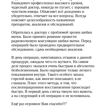
Рашидович профессионал высокого уровня,
чудесный доктор, никогда не пугает, с хорошим
чувством юмора. Объясняет всё доходчиво и
убедительно, отвечает на все вопросы. Всегда
поясняет целесообразность назначения
препаратов, анализов и обследований.
Обратилась к доктору с проблемой эрозии шейки
матки. Было принято решение провести
радиоволновую коагуляцию шейки матки. Перед
операцией было проведено предварительное
обследование, сдача необходимых анализов.
В день операции, начитавшись отзывов о данной
процедуре, ожидала чего-то жуткого. На самом
деле процесс оказался очень быстрым и абсолютно
безболезненным. Было ощущение только легкого
покалывания внутри. Такого особого запаха
горелой кожи, как многие описывают, я не
слышала. Плюс этого метода, в том, что
послеоперационное восстановление происходит
быстро. В первый день слегка тянуло низ живота,
а на следующий я об операции и не вспоминала.
Ещё раз огромное Вам спасибо!!!"