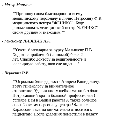
- Мазур Марьяна
"
Приношу слова благодарности всему
медицинскому персоналу и лично Петросяну Ф.К.
медицинского центра "ФЕНИКС". Буду
рекомендовать медицинский центр "ФЕНИКС"
своим друзьям и знакомым.
"
- пенсионер ЛИВШИЦ А.А.
"
Очень благодарна хирургу Малышеву П.В.
Ходила с проблемой ( липомой) более 5
лет. Спасибо доктору за решительность и
ювелирную работу, шов еле виден.
"
- Черненко О.В.
"
Огромная благодарность Андрею Рашидовичу.
врачу гинекологу за внимательное
отношение. Удалил кисту шейки матки без боли.
Потрясающий врач и большой профессионал !
Успехов Вам в Вашей работе! А также большое
спасибо всему персоналу центра ! Феликс
Карлосович всегда внимательно относится к
пациентам. После удаления поместили в палату.