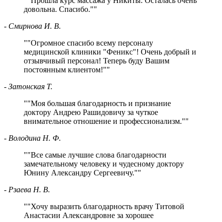
"
Прошла курс массажа у Никиты. Осталась очень
довольна. Спасибо.
"
- Смирнова И. В.
"
Огромное спасибо всему персоналу
медицинской клиники "Феникс"! Очень добрый и
отзывчивый персонал! Теперь буду Вашим
постоянным клиентом!
"
- Затонская Т.
"
Моя большая благодарность и признание
доктору Андрею Рашидовичу за чуткое
внимательное отношение и профессионализм.
"
- Володина Н. Ф.
"
Все самые лучшие слова благодарности
замечательному человеку и чудесному доктору
Юнину Александру Сергеевичу.
"
- Рзаева Н. В.
"
Хочу выразить благодарность врачу Титовой
Анастасии Александровне за хорошее