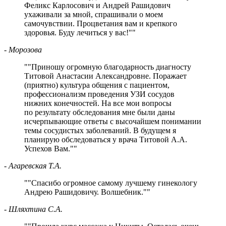
Феликс Карлосович и Андрей Рашидович
ухаживали за мной, спрашивали о моем
самочувствии. Процветания вам и крепкого
здоровья. Буду лечиться у вас!
"
- Морозова
"
Приношу огромную благодарность диагносту
Титовой Анастасии Александровне. Поражает
(приятно) культура общения с пациентом,
профессионализм проведения УЗИ сосудов
нижних конечностей. На все мои вопросы
по результату обследования мне были даны
исчерпывающие ответы с высочайшем понимании
темы сосудистых заболеваний. В будущем я
планирую обследоваться у врача Титовой А.А.
Успехов Вам.
"
- Агаревская Т.А.
"
Спасибо огромное самому лучшему гинекологу
Андрею Рашидовичу. Волшебник.
"
- Шляхтина С.А.