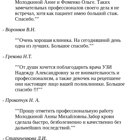
Молодкиной Анне и Фоменко Ольге. Таких
замечательных профессионалов своего дела я не
встречал, хотя как пациент имею большой стаж.
Спасибо.
"
- Воронков В.Н.
"
Очень хорошая клиника. На сегодняшний день
одна из лучших. Большое спасибо.
"
- Грекова Н.Т.
"
От души хочется поблагодарить врача УЗИ
Надежду Александровну за ее внимательность и
профессионализм, а также девочек на рецепшене
они
настоящее лицо вашей поликлиники. Большое
спасибо !!!
"
- Прокопчук Н. А.
"
Прошу отметить профессиональную работу
Молодкиной Анны Михайловны.Забор крови
сделала быстро, безболезненно и качественно без
дальнейших последствий.
"
- Стариченкова Д.И.