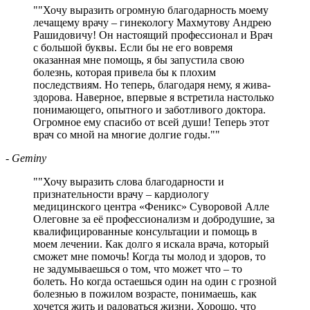
"
Хочу выразить огромную благодарность моему
лечащему врачу – гинекологу Махмутову Андрею
Рашидовичу! Он настоящий профессионал и Врач
с большой буквы. Если бы не его вовремя
оказанная мне помощь, я бы запустила свою
болезнь, которая привела бы к плохим
последствиям. Но теперь, благодаря нему, я жива-
здорова. Наверное, впервые я встретила настолько
понимающего, опытного и заботливого доктора.
Огромное ему спасибо от всей души! Теперь этот
врач со мной на многие долгие годы.
"
- Geminy
"
Хочу выразить слова благодарности и
признательности врачу – кардиологу
медицинского центра «Феникс» Суворовой Алле
Олеговне за её профессионализм и добродушие, за
квалифицированные консультации и помощь в
моем лечении. Как долго я искала врача, который
сможет мне помочь! Когда ты молод и здоров, то
не задумываешься о том, что может что – то
болеть. Но когда остаешься один на один с грозной
болезнью в пожилом возрасте, понимаешь, как
хочется жить и радоваться жизни. Хорошо, что