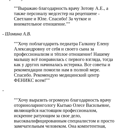
"
Выражаю благодарность врачу Зотову А.Е., а
также персоналу медсестер на рецепшене -
Светлане и Юле. Спасибо! За чуткое и
внимательное отношение.
"
- Шомина А.В.
"
Хочу поблагодарить педиатра Галкину Елену
Александровну от себя и своего сына за
профессионализм и тёплое отношение! Нашему
малышу всё понравилась с первого взгляда, тогда
как у других начиналась истерика. Все советы и
рекомендации помогли нам в полной мере.
Спасибо. Рекомендую медицинский центр
ФЕНИКС всем!
"
-
"
Хочу выразить огромную благодарность врачу
оториноларингологу Кытько Олесе Васильевне,
являющейся настоящим профессионалом,
искренне ратующим за свое дело,
высоквалифицированным специалистом и просто
замечательным человеком. Она компетентная,