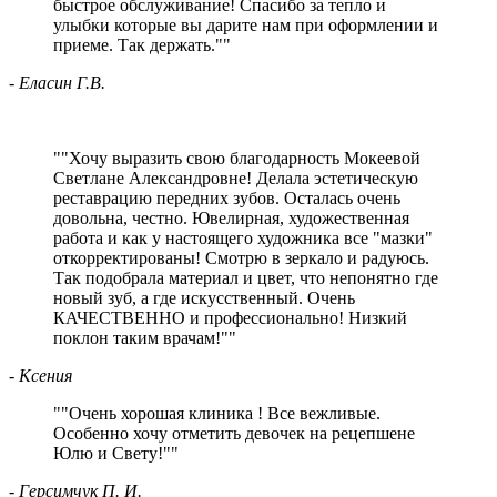
быстрое обслуживание! Спасибо за тепло и
улыбки которые вы дарите нам при оформлении и
приеме. Так держать.
"
- Еласин Г.В.
"
Хочу выразить свою благодарность Мокеевой
Светлане Александровне! Делала эстетическую
реставрацию передних зубов. Осталась очень
довольна, честно. Ювелирная, художественная
работа и как у настоящего художника все "мазки"
откорректированы! Смотрю в зеркало и радуюсь.
Так подобрала материал и цвет, что непонятно где
новый зуб, а где искусственный. Очень
КАЧЕСТВЕННО и профессионально! Низкий
поклон таким врачам!
"
- Ксения
"
Очень хорошая клиника ! Все вежливые.
Особенно хочу отметить девочек на рецепшене
Юлю и Свету!
"
- Герсимчук П. И.